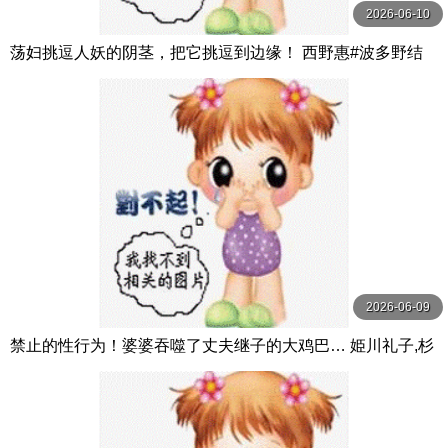
2026-06-10
荡妇挑逗人妖的阴茎，把它挑逗到边缘！ 西野惠#波多野结
衣 西野めぐ,波多野結衣 グローリークエスト
2026-06-09
禁止的性行为！婆婆吞噬了丈夫继子的大鸡巴… 姫川礼子,杉
崎みさき,香椎佳穂 グラフィティジャパン